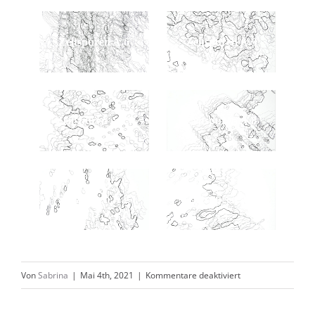
Zeitspuren A.6
Zeitspuren A.9
Zeitspuren A.13
Zeitspuren A.8
Zeitspuren A.2
Zeitspuren A.1
für
Von
Sabrina
|
Mai 4th, 2021
|
Kommentare deaktiviert
2019_Zeitspuren